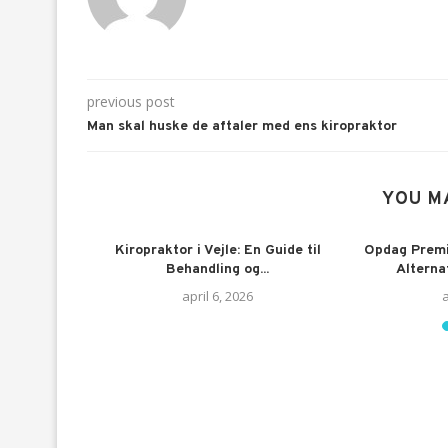
previous post
Man skal huske de aftaler med ens kiropraktor
YOU M
oterapi
Kiropraktor i Vejle: En Guide til
Opdag Prem
Behandling og...
Alternat
april 6, 2026
a