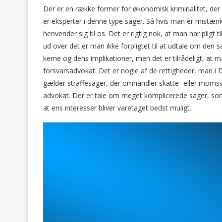
Der er en række former for økonomisk kriminalitet, der 
er eksperter i denne type sager. Så hvis man er mistænkt 
henvender sig til os. Det er rigtig nok, at man har pligt 
ud over det er man ikke forpligtet til at udtale om den s
kerne og dens implikationer, men det er tilrådeligt, at m
forsvarsadvokat. Det er nogle af de rettigheder, man i 
gælder straffesager, der omhandler skatte- eller momsvi
advokat. Der er tale om meget komplicerede sager, som
at ens interesser bliver varetaget bedst muligt.