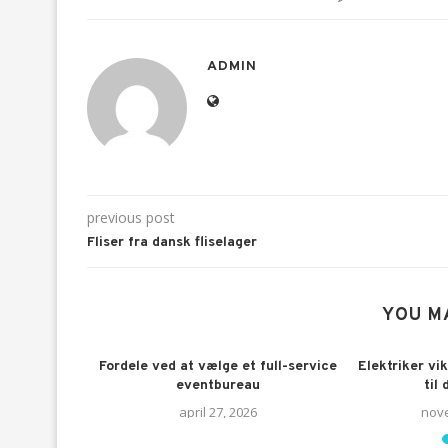
ADMIN
previous post
Fliser fra dansk fliselager
YOU M
00 kroner
Fordele ved at vælge et full-service
Elektriker vik
eventbureau
til
5
april 27, 2026
nove