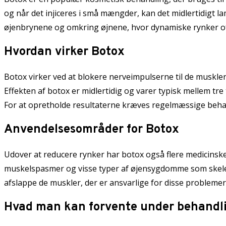
og når det injiceres i små mængder, kan det midlertidigt
øjenbrynene og omkring øjnene, hvor dynamiske rynker of
Hvordan virker Botox
Botox virker ved at blokere nerveimpulserne til de muskle
Effekten af botox er midlertidig og varer typisk mellem tr
For at opretholde resultaterne kræves regelmæssige beha
Anvendelsesområder for Botox
Udover at reducere rynker har botox også flere medicinsk
muskelspasmer og visse typer af øjensygdomme som skele
afslappe de muskler, der er ansvarlige for disse problemer
Hvad man kan forvente under behandl