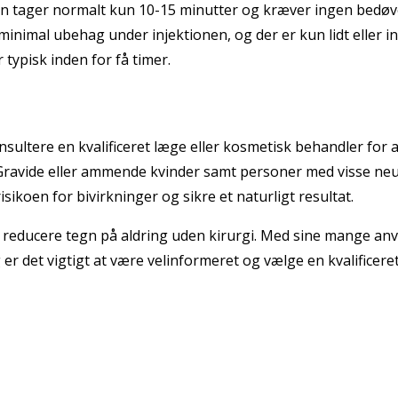
 tager normalt kun 10-15 minutter og kræver ingen bedøvelse. 
inimal ubehag under injektionen, og der er kun lidt eller i
typisk inden for få timer.
konsultere en kvalificeret læge eller kosmetisk behandler fo
e. Gravide eller ammende kvinder samt personer med visse n
sikoen for bivirkninger og sikre et naturligt resultat.
t reducere tegn på aldring uden kirurgi. Med sine mange an
 det vigtigt at være velinformeret og vælge en kvalificeret