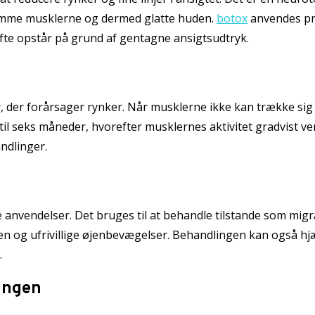
 lamme musklerne og dermed glatte huden.
botox
anvendes pr
te opstår på grund af gentagne ansigtsudtryk.
r, der forårsager rynker. Når musklerne ikke kan trække si
e til seks måneder, hvorefter musklernes aktivitet gradvist 
ndlinger.
e anvendelser. Det bruges til at behandle tilstande som mi
n og ufrivillige øjenbevægelser. Behandlingen kan også h
.
ingen