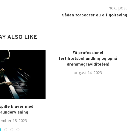
next post
Sådan forbedrer du dit golfsving
AY ALSO LIKE
Få professionel
fertilitetsbehandling og opnå
drømmegraviditeten!
august 14, 2023
spille klaver med
erundervisning
ember 18, 2023