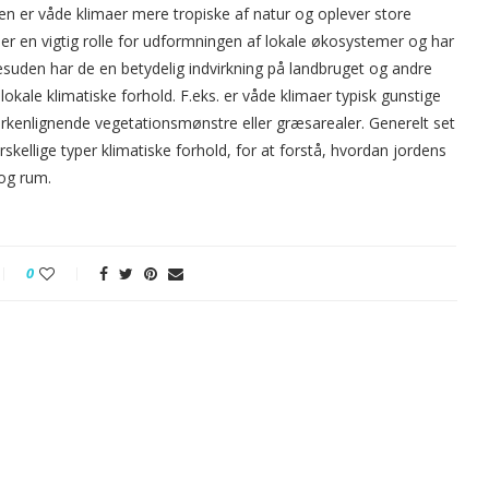
n er våde klimaer mere tropiske af natur og oplever store
ler en vigtig rolle for udformningen af lokale økosystemer og har
esuden har de en betydelig indvirkning på landbruget og andre
kale klimatiske forhold. F.eks. er våde klimaer typisk gunstige
ørkenlignende vegetationsmønstre eller græsarealer. Generelt set
rskellige typer klimatiske forhold, for at forstå, hvordan jordens
 og rum.
0