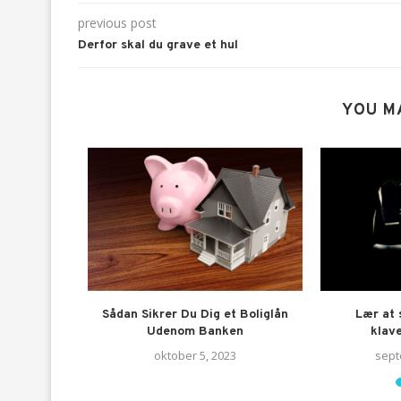
previous post
Derfor skal du grave et hul
YOU M
ortsudøvere
Sådan Sikrer Du Dig et Boliglån
Lær at 
Udenom Banken
klav
2
oktober 5, 2023
sept