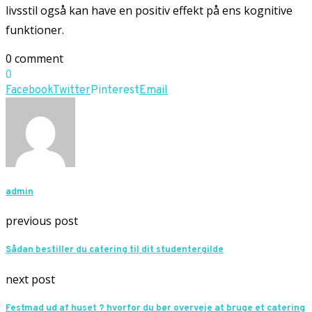
livsstil også kan have en positiv effekt på ens kognitive
funktioner.
0 comment
0
Facebook
Twitter
Pinterest
Email
admin
previous post
Sådan bestiller du catering til dit studentergilde
next post
Festmad ud af huset ? hvorfor du bør overveje at bruge et catering