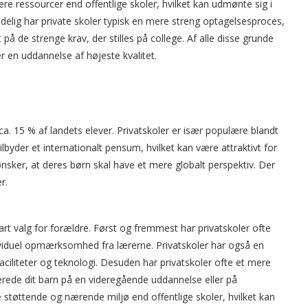
ere ressourcer end offentlige skoler, hvilket kan udmønte sig i
 Endelig har private skoler typisk en mere streng optagelsesproces,
dt på de strenge krav, der stilles på college. Af alle disse grunde
r en uddannelse af højeste kvalitet.
ca. 15 % af landets elever. Privatskoler er især populære blandt
ilbyder et internationalt pensum, hvilket kan være attraktivt for
m ønsker, at deres børn skal have et mere globalt perspektiv. Der
r.
art valg for forældre. Først og fremmest har privatskoler ofte
ndividuel opmærksomhed fra lærerne. Privatskoler har også en
faciliteter og teknologi. Desuden har privatskoler ofte et mere
berede dit barn på en videregående uddannelse eller på
e støttende og nærende miljø end offentlige skoler, hvilket kan