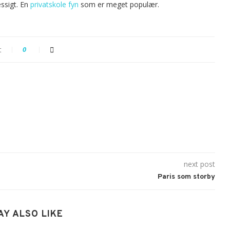
æssigt. En
privatskole fyn
som er meget populær.
t
0
next post
Paris som storby
AY ALSO LIKE