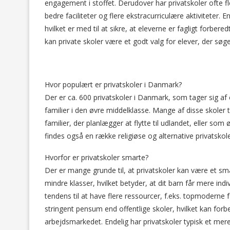
engagement i stoffet. Derudover har privatskoler ofte fl
bedre faciliteter og flere ekstracurriculære aktiviteter.
hvilket er med til at sikre, at eleverne er fagligt forbere
kan private skoler være et godt valg for elever, der søge
Hvor populært er privatskoler i Danmark?
Der er ca. 600 privatskoler i Danmark, som tager sig af 
familier i den øvre middelklasse. Mange af disse skoler t
familier, der planlægger at flytte til udlandet, eller so
findes også en række religiøse og alternative privatskole
Hvorfor er privatskoler smarte?
Der er mange grunde til, at privatskoler kan være et sm
mindre klasser, hvilket betyder, at dit barn får mere i
tendens til at have flere ressourcer, f.eks. topmoderne 
stringent pensum end offentlige skoler, hvilket kan for
arbejdsmarkedet. Endelig har privatskoler typisk et mer